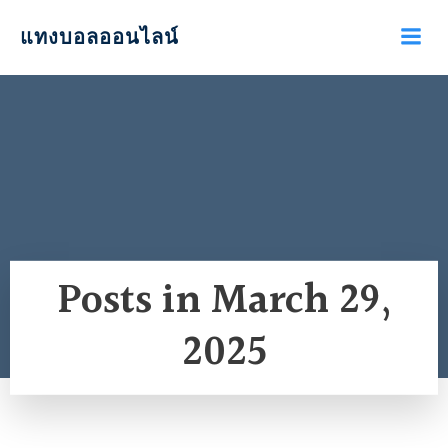
Skip
แทงบอลออนไลน์
to
content
Posts in March 29,
2025