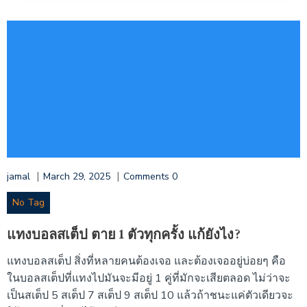
|
|
jamal
March 29, 2025
Comments
0
No Tag
แทงบอลสเต็ป ตาย 1 ตัวทุกครั้ง แก้ยังไง?
แทงบอลสเต็ป สิ่งที่หลายคนต้องเจอ และต้องเจออยู่บ่อยๆ คือ
ในบอลสเต็ปที่แทงไปมันจะมีอยู่ 1 คู่ที่มักจะเสียตลอด ไม่ว่าจะ
เป็นสเต็ป 5 สเต็ป 7 สเต็ป 9 สเต็ป 10 แล้วถ้าชนะแค่ตัวเดียวจะ