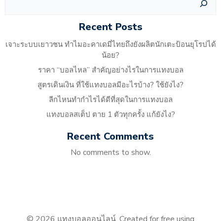
Recent Posts
เจาะระบบเยาวชน ทำไมอะคาเดมี่ไทยถึงยังผลิตนักเตะป้อนยุโรปได้
น้อย?
ราคา “บอลไหล” สำคัญอย่างไรในการแทงบอล
สูตรเดินเงิน ที่ใช้แทงบอลมีอะไรบ้าง? ใช้ยังไง?
ลีกไหนทำกำไรได้ดีที่สุดในการแทงบอล
แทงบอลสเต็ป ตาย 1 ตัวทุกครั้ง แก้ยังไง?
Recent Comments
No comments to show.
© 2026 แทงบอลออนไลน์. Created for free using