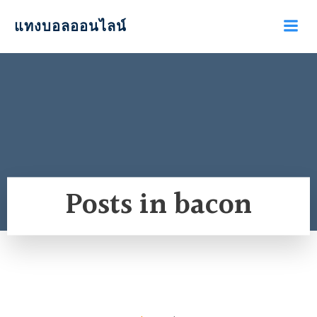
Skip
แทงบอลออนไลน์
to
content
Posts in
bacon